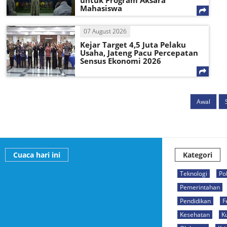
untuk Program Aksara
Mahasiswa
07 August 2026
Kejar Target 4,5 Juta Pelaku
Usaha, Jateng Pacu Percepatan
Sensus Ekonomi 2026
Awal
Cuaca hari ini
Kategori
Teknologi
Pol
Pemerintahan
Pendidikan
F
Kesehatan
K