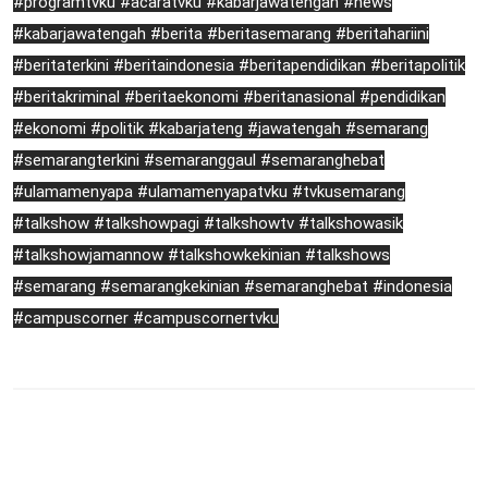
#programtvku #acaratvku #kabarjawatengah #news
#kabarjawatengah #berita #beritasemarang #beritahariini
#beritaterkini #beritaindonesia #beritapendidikan #beritapolitik
#beritakriminal #beritaekonomi #beritanasional #pendidikan
#ekonomi #politik #kabarjateng #jawatengah #semarang
#semarangterkini #semaranggaul #semaranghebat
#ulamamenyapa #ulamamenyapatvku #tvkusemarang
#talkshow #talkshowpagi #talkshowtv #talkshowasik
#talkshowjamannow #talkshowkekinian #talkshows
#semarang #semarangkekinian #semaranghebat #indonesia
#campuscorner #campuscornertvku