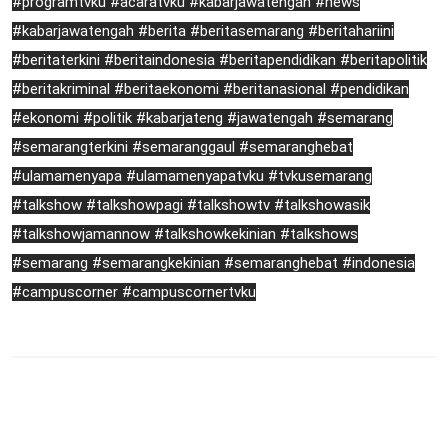
#programtvku #acaratvku #kabarjawatengah #news
#kabarjawatengah #berita #beritasemarang #beritahariini
#beritaterkini #beritaindonesia #beritapendidikan #beritapolitik
#beritakriminal #beritaekonomi #beritanasional #pendidikan
#ekonomi #politik #kabarjateng #jawatengah #semarang
#semarangterkini #semaranggaul #semaranghebat
#ulamamenyapa #ulamamenyapatvku #tvkusemarang
#talkshow #talkshowpagi #talkshowtv #talkshowasik
#talkshowjamannow #talkshowkekinian #talkshows
#semarang #semarangkekinian #semaranghebat #indonesia
#campuscorner #campuscornertvku