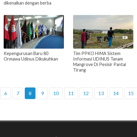
dikenalkan dengan berba
Kepengurusan Baru 80
Tim PPKO HIMA Sistem
Ormawa Udinus Dikukuhkan
Informasi UDINUS Tanam
Mangrove Di Pesisir Pantai
Tirang
6
7
8
9
10
11
12
13
14
15