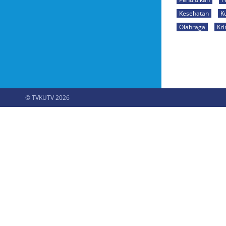
Kesehatan
K
Olahraga
Kri
© TVKUTV 2026