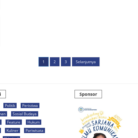
1
2
3
Selanjutnya
i
Sponsor
Politik
Peristiwa
han
Sosial Budaya
Feature
Hukum
Kuliner
Pariwisata