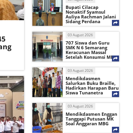
Bupati Cilacap
Nonaktif Syamsul
Auliya Rachman Jalani
Sidang Perdana
03 August 2026
45
707 Siswa dan Guru
ang
SMK N 6 Semarang
Keracunan Massal
Setelah Konsumsi MBG
03 August 2026
Mendikdasmen
Salurkan Buku Braille,
Hadirkan Harapan Baru
Siswa Tunanetra
03 August 2026
Mendikdasmen Enggan
Tanggapi Putusan MK
Soal Anggaran MBG