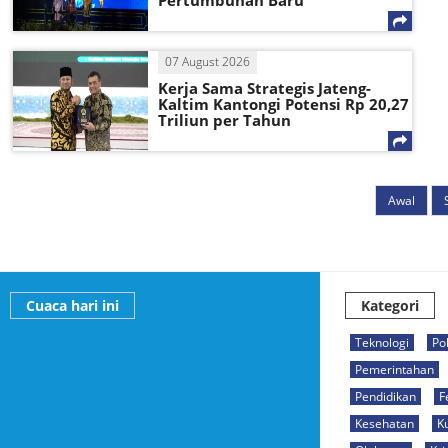
Pertumbuhan Baru
07 August 2026
Kerja Sama Strategis Jateng-
Kaltim Kantongi Potensi Rp 20,27
Triliun per Tahun
Awal
Cuaca hari ini
Kategori
Teknologi
Pol
Pemerintahan
Pendidikan
F
Kesehatan
K