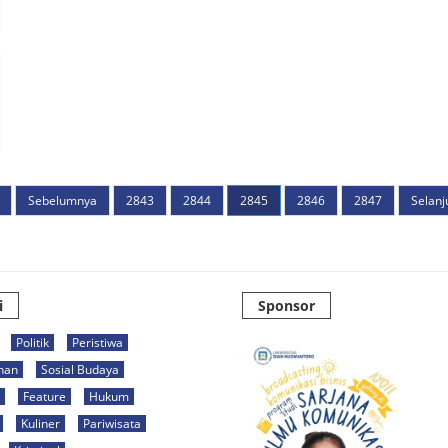
Sebelumnya
2843
2844
2845
2846
2847
Selanj
i
Sponsor
Politik
Peristiwa
han
Sosial Budaya
Feature
Hukum
Kuliner
Pariwisata