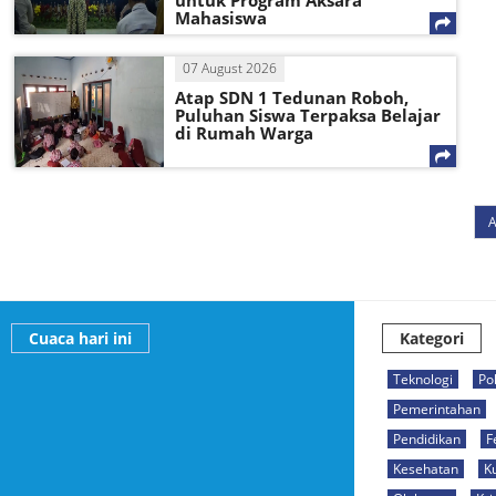
untuk Program Aksara
Mahasiswa
07 August 2026
Atap SDN 1 Tedunan Roboh,
Puluhan Siswa Terpaksa Belajar
di Rumah Warga
A
Cuaca hari ini
Kategori
Teknologi
Pol
Pemerintahan
Pendidikan
F
Kesehatan
K