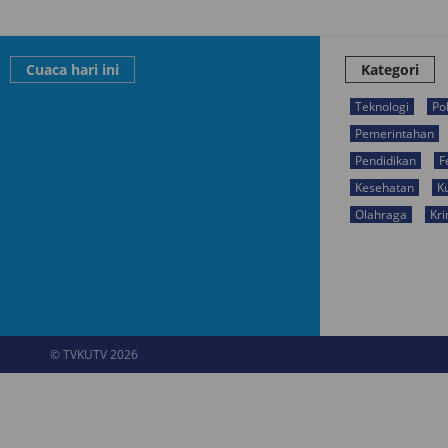
Cuaca hari ini
Kategori
Teknologi
Pol
Pemerintahan
Pendidikan
F
Kesehatan
K
Olahraga
Kri
© TVKUTV 2026