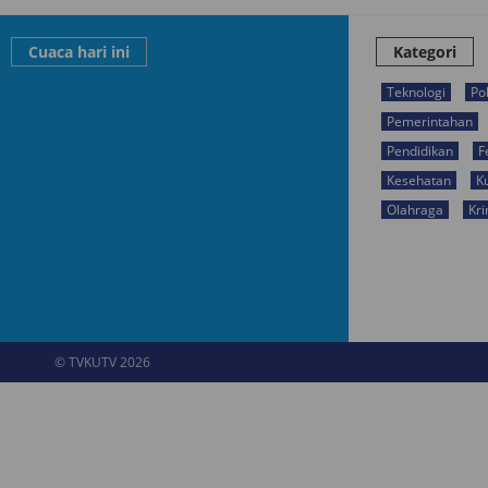
Cuaca hari ini
Kategori
Teknologi
Pol
Pemerintahan
Pendidikan
F
Kesehatan
K
Olahraga
Kri
© TVKUTV 2026