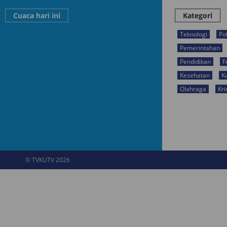
Cuaca hari ini
Kategori
Teknologi
Pol
Pemerintahan
Pendidikan
F
Kesehatan
K
Olahraga
Kri
© TVKUTV 2026