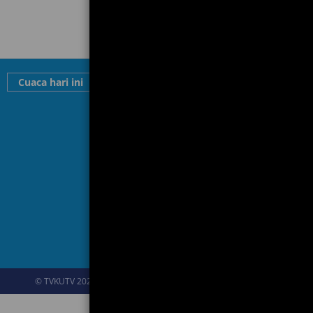
Cuaca hari ini
Kategori
Teknologi
Pol
Pemerintahan
Pendidikan
F
Kesehatan
K
Olahraga
Kri
© TVKUTV 2026