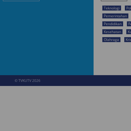
Teknologi
Pol
Pemerintahan
Pendidikan
F
Kesehatan
K
Olahraga
Kri
© TVKUTV 2026