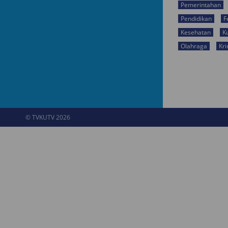
Pemerintahan
Pendidikan
F
Kesehatan
K
Olahraga
Kri
© TVKUTV 2026