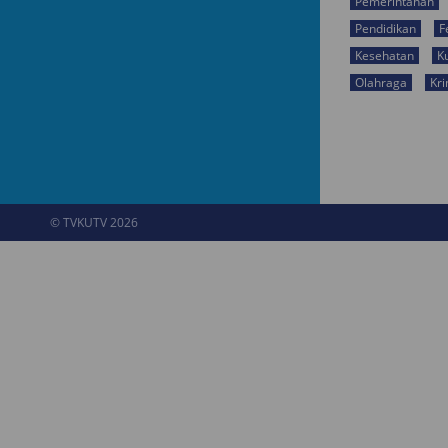
Pemerintahan
Pendidikan
F
Kesehatan
K
Olahraga
Kri
© TVKUTV 2026