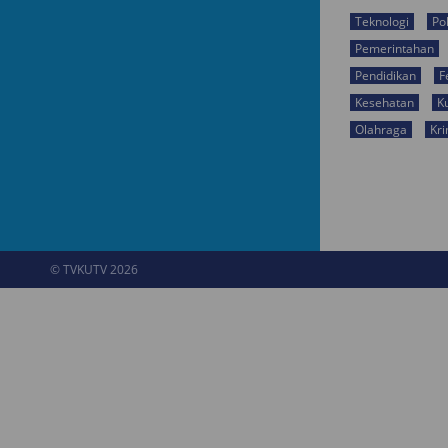
Teknologi
Pol
Pemerintahan
Pendidikan
F
Kesehatan
K
Olahraga
Kri
© TVKUTV 2026