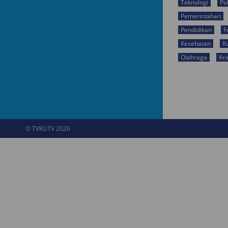
Teknologi
Pol
Pemerintahan
Pendidikan
F
Kesehatan
K
Olahraga
Kri
© TVKUTV 2026