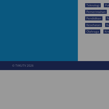
Teknologi
Pol
Pemerintahan
Pendidikan
F
Kesehatan
K
Olahraga
Kri
© TVKUTV 2026