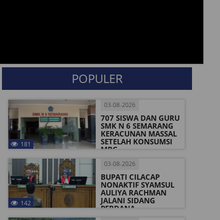
POPULER
03-08-2026
707 SISWA DAN GURU
SMK N 6 SEMARANG
KERACUNAN MASSAL
SETELAH KONSUMSI
181
MBG
03-08-2026
BUPATI CILACAP
NONAKTIF SYAMSUL
AULIYA RACHMAN
JALANI SIDANG
142
PERDANA