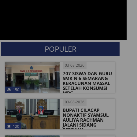
POPULER
03-08-2026
707 SISWA DAN GURU
SMK N 6 SEMARANG
KERACUNAN MASSAL
SETELAH KONSUMSI
150
MBG
03-08-2026
BUPATI CILACAP
NONAKTIF SYAMSUL
AULIYA RACHMAN
JALANI SIDANG
120
PERDANA