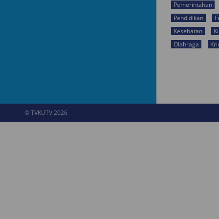
Pemerintahan
Pendidikan
F
Kesehatan
K
Olahraga
Kri
© TVKUTV 2026