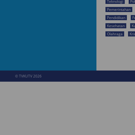
Teknologi
Pol
Pemerintahan
Pendidikan
F
Kesehatan
K
Olahraga
Kri
© TVKUTV 2026