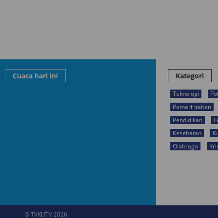
Cuaca hari ini
Kategori
Teknologi
Pol
Pemerintahan
Pendidikan
F
Kesehatan
K
Olahraga
Kri
© TVKUTV 2026