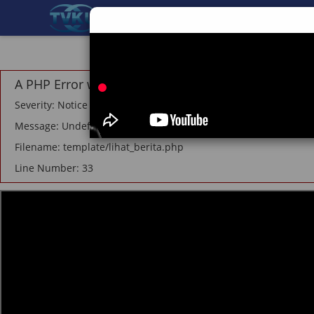
BERANDA
TEKNOLOGI
A PHP Error was encountered
Severity: Notice
Message: Undefined offset: 1
Filename: template/lihat_berita.php
Line Number: 33