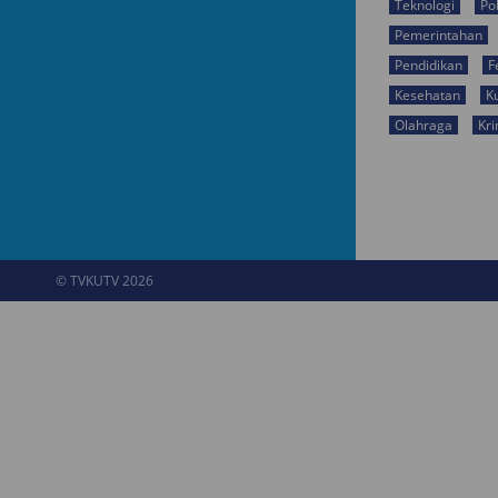
Teknologi
Pol
Pemerintahan
Pendidikan
F
Kesehatan
K
Olahraga
Kri
© TVKUTV 2026