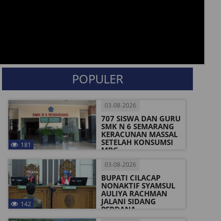
POPULER
03-08-2026
707 SISWA DAN GURU
SMK N 6 SEMARANG
KERACUNAN MASSAL
SETELAH KONSUMSI
181
MBG
03-08-2026
BUPATI CILACAP
NONAKTIF SYAMSUL
AULIYA RACHMAN
JALANI SIDANG
142
PERDANA