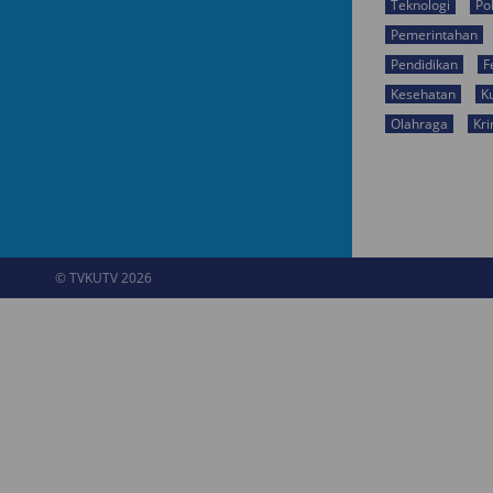
Teknologi
Pol
Pemerintahan
Pendidikan
F
Kesehatan
K
Olahraga
Kri
© TVKUTV 2026