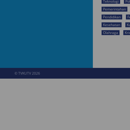
Teknologi
Pol
Pemerintahan
Pendidikan
F
Kesehatan
K
Olahraga
Kri
© TVKUTV 2026