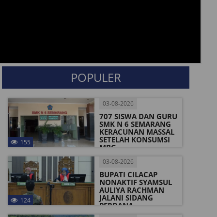
POPULER
03-08-2026
707 SISWA DAN GURU
SMK N 6 SEMARANG
KERACUNAN MASSAL
SETELAH KONSUMSI
155
MBG
03-08-2026
BUPATI CILACAP
NONAKTIF SYAMSUL
AULIYA RACHMAN
JALANI SIDANG
124
PERDANA