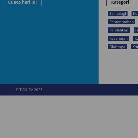
Cuaca hari ini
Kategori
Teknologi
Pol
Pemerintahan
Pendidikan
F
Kesehatan
K
Olahraga
Kri
© TVKUTV 2026