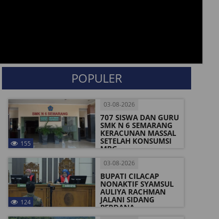
POPULER
03-08-2026
707 SISWA DAN GURU
SMK N 6 SEMARANG
KERACUNAN MASSAL
SETELAH KONSUMSI
155
MBG
03-08-2026
BUPATI CILACAP
NONAKTIF SYAMSUL
AULIYA RACHMAN
JALANI SIDANG
124
PERDANA