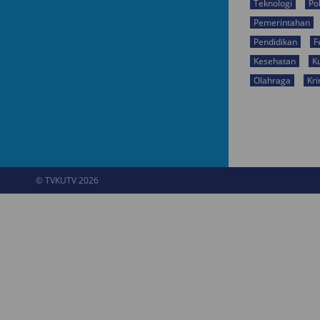
Teknologi
Pol
Pemerintahan
Pendidikan
F
Kesehatan
K
Olahraga
Kri
© TVKUTV 2026