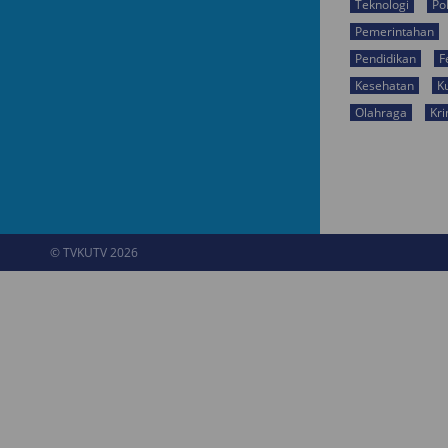
Teknologi
Pol
Pemerintahan
Pendidikan
F
Kesehatan
K
Olahraga
Kri
© TVKUTV 2026