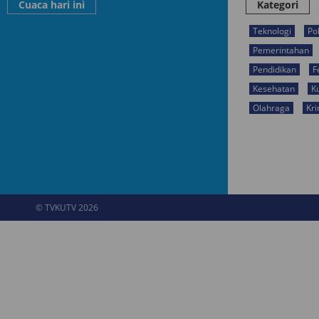
Cuaca hari ini
Kategori
Teknologi
Pol
Pemerintahan
Pendidikan
F
Kesehatan
K
Olahraga
Kri
© TVKUTV 2026