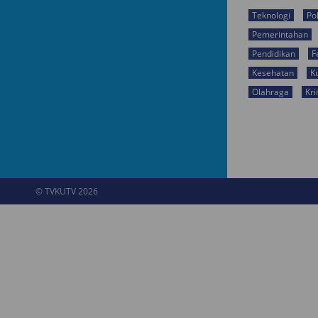
Teknologi
Pol
Pemerintahan
Pendidikan
F
Kesehatan
K
Olahraga
Kri
© TVKUTV 2026