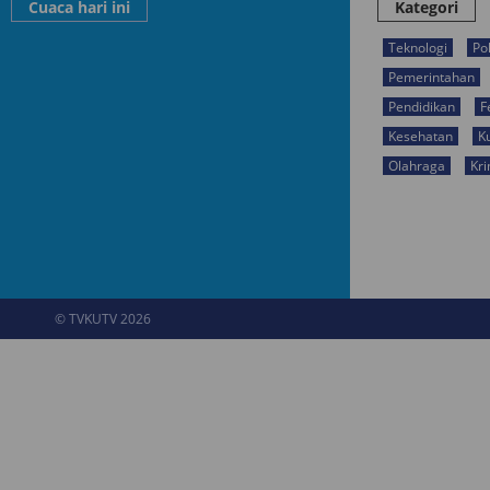
Cuaca hari ini
Kategori
Teknologi
Pol
Pemerintahan
Pendidikan
F
Kesehatan
K
Olahraga
Kri
© TVKUTV 2026