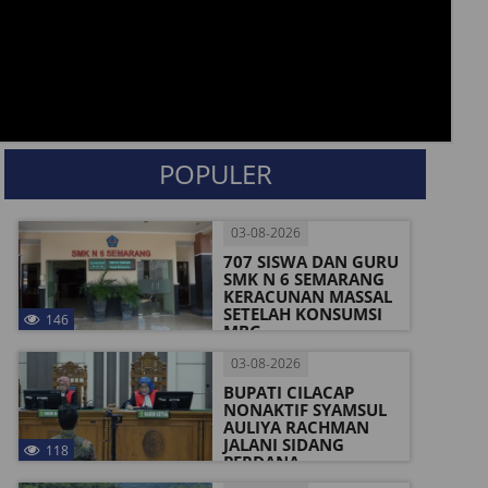
POPULER
03-08-2026
707 SISWA DAN GURU
SMK N 6 SEMARANG
KERACUNAN MASSAL
SETELAH KONSUMSI
146
MBG
03-08-2026
BUPATI CILACAP
NONAKTIF SYAMSUL
AULIYA RACHMAN
JALANI SIDANG
118
PERDANA