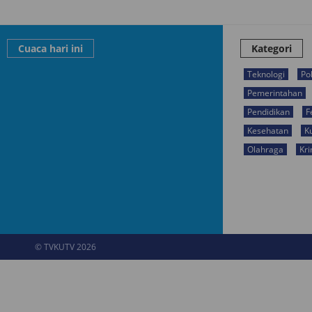
Cuaca hari ini
Kategori
Teknologi
Pol
Pemerintahan
Pendidikan
F
Kesehatan
K
Olahraga
Kri
© TVKUTV 2026