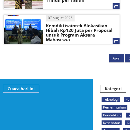
Triliun per Tahun
07 August 2026
Kemdiktisaintek Alokasikan
Hibah Rp120 Juta per Proposal
untuk Program Aksara
Mahasiswa
Awal
Cuaca hari ini
Kategori
Teknologi
Pol
Pemerintahan
Pendidikan
F
Kesehatan
K