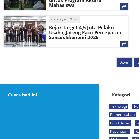
untuk Program Aksara
Mahasiswa
07 August 2026
Kejar Target 4,5 Juta Pelaku
Usaha, Jateng Pacu Percepatan
Sensus Ekonomi 2026
Awal
Cuaca hari ini
Kategori
Teknologi
Pol
Pemerintahan
Pendidikan
F
Kesehatan
K