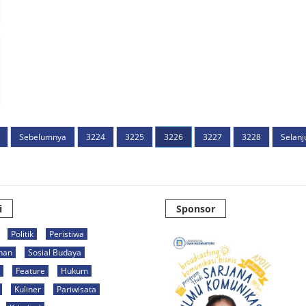
Sebelumnya
3224
3225
3226
3227
3228
Selanj
i
Sponsor
Politik
Peristiwa
han
Sosial Budaya
Feature
Hukum
Kuliner
Pariwisata