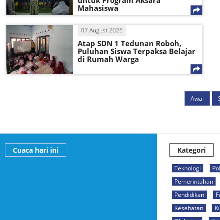
untuk Program Aksara
Mahasiswa
07 August 2026
Atap SDN 1 Tedunan Roboh,
Puluhan Siswa Terpaksa Belajar
di Rumah Warga
Awal
Cuaca hari ini
Kategori
Teknologi
Pol
Pemerintahan
Pendidikan
F
Kesehatan
K