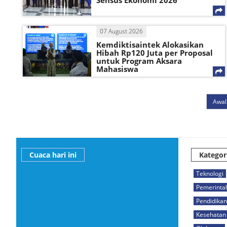
Sensus Ekonomi 2026
07 August 2026
Kemdiktisaintek Alokasikan
Hibah Rp120 Juta per Proposal
untuk Program Aksara
Mahasiswa
Awal
Cuaca hari ini
Kategor
Teknologi
Pemerinta
Pendidikan
Kesehatan