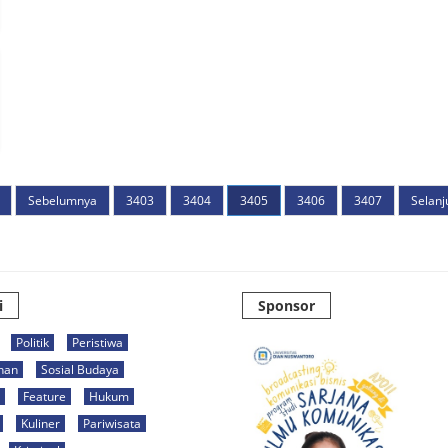
Sebelumnya
3403
3404
3405
3406
3407
Selanj
i
Sponsor
Politik
Peristiwa
han
Sosial Budaya
Feature
Hukum
Kuliner
Pariwisata