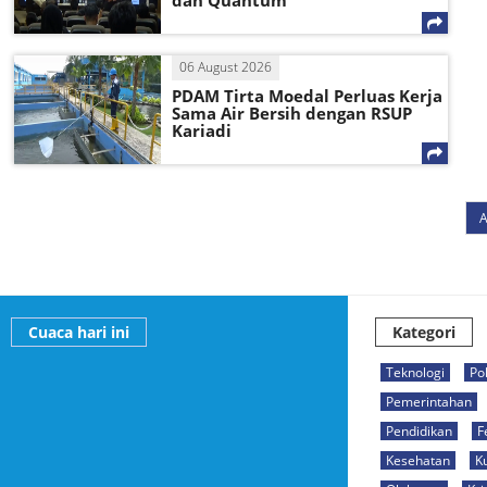
dan Quantum
06 August 2026
PDAM Tirta Moedal Perluas Kerja
Sama Air Bersih dengan RSUP
Kariadi
A
Cuaca hari ini
Kategori
Teknologi
Pol
Pemerintahan
Pendidikan
F
Kesehatan
K