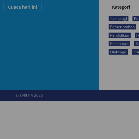
Cuaca hari ini
Kategori
Teknologi
Pol
Pemerintahan
Pendidikan
F
Kesehatan
K
Olahraga
Kri
© TVKUTV 2026