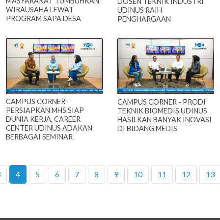
MASYARAKAT TUMBUHKAN
DOSEN TEKNIK INDUSTRI
WIRAUSAHA LEWAT
UDINUS RAIH
PROGRAM SAPA DESA
PENGHARGAAN
CAMPUS CORNER-
CAMPUS CORNER - PRODI
PERSIAPKAN MHS SIAP
TEKNIK BIOMEDIS UDINUS
DUNIA KERJA, CAREER
HASILKAN BANYAK INOVASI
CENTER UDINUS ADAKAN
DI BIDANG MEDIS
BERBAGAI SEMINAR
3
4
5
6
7
8
9
10
11
12
13