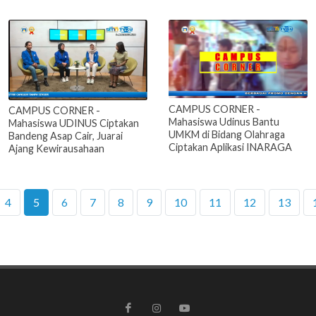
CAMPUS CORNER -
CAMPUS CORNER -
Mahasiswa Udinus Bantu
Mahasiswa UDINUS Ciptakan
UMKM di Bidang Olahraga
Bandeng Asap Cair, Juarai
Ciptakan Aplikasi INARAGA
Ajang Kewirausahaan
4
5
6
7
8
9
10
11
12
13