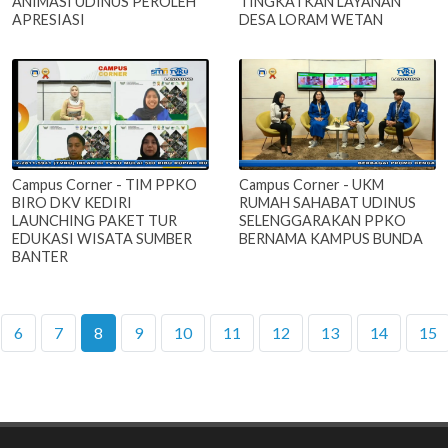
ANIMASI UDINUS PEROLEH
TINGKATKAN LAYANAN
APRESIASI
DESA LORAM WETAN
Campus Corner - TIM PPKO
Campus Corner - UKM
BIRO DKV KEDIRI
RUMAH SAHABAT UDINUS
LAUNCHING PAKET TUR
SELENGGARAKAN PPKO
EDUKASI WISATA SUMBER
BERNAMA KAMPUS BUNDA
BANTER
6
7
8
9
10
11
12
13
14
15