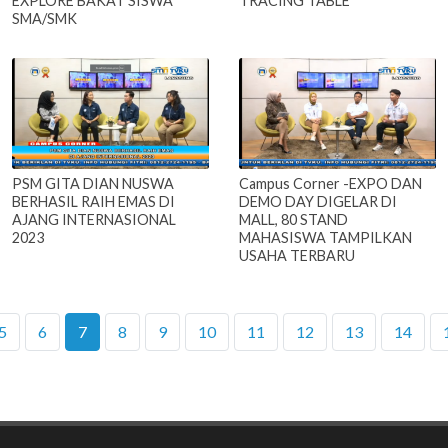
EXPLORE BAKAT SISWA
TRACING TABLE
SMA/SMK
PSM GITA DIAN NUSWA
Campus Corner -EXPO DAN
BERHASIL RAIH EMAS DI
DEMO DAY DIGELAR DI
AJANG INTERNASIONAL
MALL, 80 STAND
2023
MAHASISWA TAMPILKAN
USAHA TERBARU
5
6
7
8
9
10
11
12
13
14